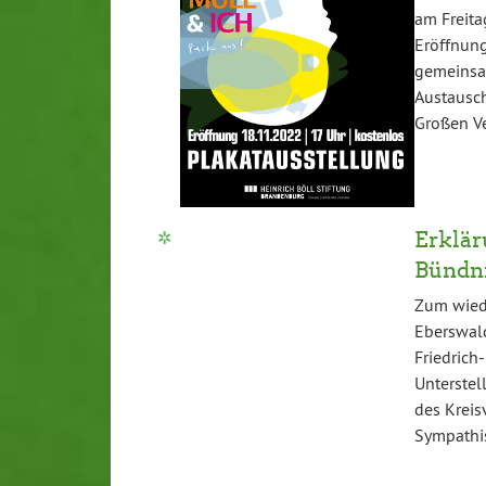
am Freita
Eröffnung
gemeinsa
Austausc
Großen V
Erklär
Bündni
Zum wied
Eberswald
Friedrich
Unterstel
des Kreis
Sympathis