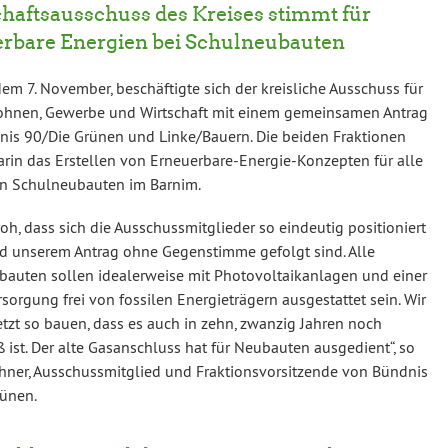
haftsausschuss des Kreises stimmt für
rbare Energien bei Schulneubauten
em 7. November, beschäftigte sich der kreisliche Ausschuss für
ohnen, Gewerbe und Wirtschaft mit einem gemeinsamen Antrag
is 90/Die Grünen und Linke/Bauern. Die beiden Fraktionen
arin das Erstellen von Erneuerbare-Energie-Konzepten für alle
en Schulneubauten im Barnim.
froh, dass sich die Ausschussmitglieder so eindeutig positioniert
 unserem Antrag ohne Gegenstimme gefolgt sind. Alle
auten sollen idealerweise mit Photovoltaikanlagen und einer
orgung frei von fossilen Energieträgern ausgestattet sein. Wir
tzt so bauen, dass es auch in zehn, zwanzig Jahren noch
 ist. Der alte Gasanschluss hat für Neubauten ausgedient“, so
ner, Ausschussmitglied und Fraktionsvorsitzende von Bündnis
ünen.