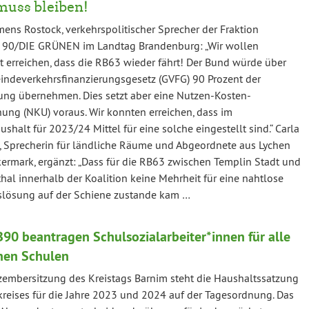
muss bleiben!
ens Rostock, verkehrspolitischer Sprecher der Fraktion
90/DIE GRÜNEN im Landtag Brandenburg: „Wir wollen
 erreichen, dass die RB63 wieder fährt! Der Bund würde über
ndeverkehrsfinanzierungsgesetz (GVFG) 90 Prozent der
ung übernehmen. Dies setzt aber eine Nutzen-Kosten-
ung (NKU) voraus. Wir konnten erreichen, dass im
shalt für 2023/24 Mittel für eine solche eingestellt sind.“ Carla
, Sprecherin für ländliche Räume und Abgeordnete aus Lychen
kermark, ergänzt: „Dass für die RB63 zwischen Templin Stadt und
hal innerhalb der Koalition keine Mehrheit für eine nahtlose
slösung auf der Schiene zustande kam …
90 beantragen Schulsozialarbeiter*innen für alle
chen Schulen
zembersitzung des Kreistags Barnim steht die Haushaltssatzung
reises für die Jahre 2023 und 2024 auf der Tagesordnung. Das