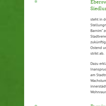
Ebersw
Siedlu
steht in 
Stellungn
Barnim“ z
Stadtverw
zukünftig
Ostend u
strikt ab.
Dazu erkl
Inanspru
am Stadtr
Wachstums
innerstäd
Wohnraum