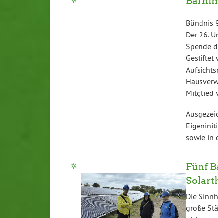
Barnim
Bündnis 9
Der 26. U
Spende di
Gestiftet
Aufsicht
Hausverwa
Mitglied
Ausgezei
Eigeninit
sowie in 
Fünf B
Solart
Die Sinn
große Stä