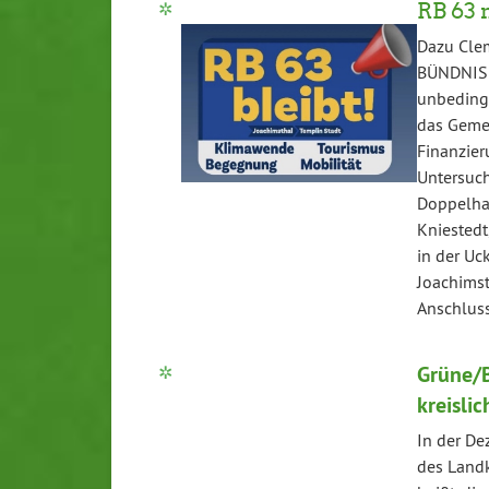
RB 63 
Dazu Clem
BÜNDNIS 
unbedingt
das Gemei
Finanzier
Untersuch
Doppelhau
Kniestedt
in der Uc
Joachimst
Anschlus
Grüne/B
kreisli
In der De
des Landk