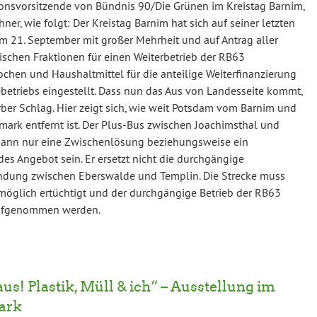
ionsvorsitzende von Bündnis 90/Die Grünen im Kreistag Barnim,
ner, wie folgt: Der Kreistag Barnim hat sich auf seiner letzten
m 21. September mit großer Mehrheit und auf Antrag aller
schen Fraktionen für einen Weiterbetrieb der RB63
chen und Haushaltmittel für die anteilige Weiterfinanzierung
betriebs eingestellt. Dass nun das Aus von Landesseite kommt,
erber Schlag. Hier zeigt sich, wie weit Potsdam vom Barnim und
mark entfernt ist. Der Plus-Bus zwischen Joachimsthal und
kann nur eine Zwischenlösung beziehungsweise ein
es Angebot sein. Er ersetzt nicht die durchgängige
ndung zwischen Eberswalde und Templin. Die Strecke muss
möglich ertüchtigt und der durchgängige Betrieb der RB63
ufgenommen werden.
aus! Plastik, Müll & ich“ – Ausstellung im
ark