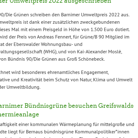
er Umweltpreis 2022 ausgeschrieben
0/Die Grünen schreiben den Barnimer Umweltpreis 2022 aus.
mweltpreis ist dank einer zusätzlichen zweckgebundenen
eses Mal mit einem Preisgeld in Höhe von 1.500 Euro dotiert.
 wird der Preis von Andreas Fennert, für Grüne/B 90 Mitglied im
srat der Eberswalder Wohnungsbau- und
ltungsgesellschaft (WHG), und von Kai-Alexander Moslè,
 von Bündnis 90/Die Grünen aus Groß Schönebeck.
chnet wird besonderes ehrenamtliches Engagement,
iative und Kreativität beim Schutz von Natur, Klima und Umwelt
der Umweltbildung.
arnimer Bündnisgrüne besuchen Greifswalds
hermieanlage
haftigkeit einer kommunalen Wärmeplanung für mittelgroße und
dte liegt für Bernaus bündnisgrüne Kommunalpolitiker*innen