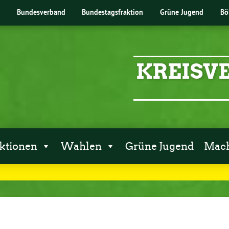
Bundesverband
Bundestagsfraktion
Grüne Jugend
Bö
KREISV
ktionen
Wahlen
Grüne Jugend
Mach