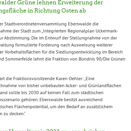
alder Grüne lehnen Erweiterung der
ngsfläche in Richtung Osten ab
der Stadtverordnetenversammlung Eberswalde die
ahme der Stadt zum „Integrierten Regionalplan Uckermark-
ur Abstimmung. Die im Entwurf der Stellungnahme von der
altung formulierte Forderung nach Ausweisung weiterer
er Vorbehaltsflächen für die Siedlungsentwicklung im Bereich
nd Sommerfelde lehnt die Fraktion von Bündnis 90/Die Grünen
ärt die Fraktionsvorsitzende Karen Oehler: „Eine
chnahme von bisher unbebauten Acker- und Grünlandflächen
and sollte bis 2030 auf keinen Fall zum städtischen
szenario gehören. Eberswalde besitzt ausreichend
tisches Flächenpotential, um den Bedarf an zusätzlichem
 zu decken.“