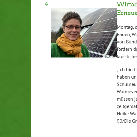
Wirtsc
Erneue
Montag, d
Bauen, W
von Bündn
fordern d
kreislich
„Ich bin 
haben und
Schulneub
Wärmevers
müssen je
zeitgemäß
Heike Wäh
90/Die Gr