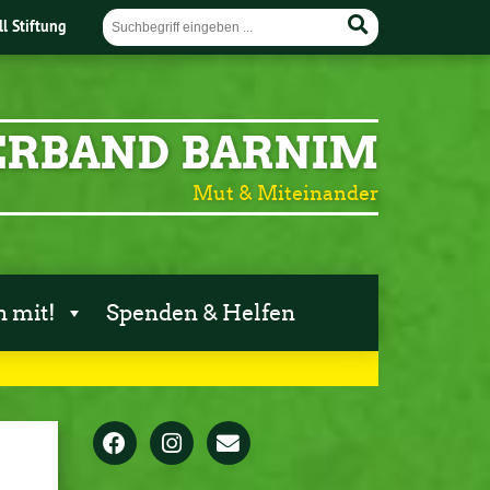
ll Stiftung
ERBAND BARNIM
Mut & Miteinander
 mit!
Spenden & Helfen