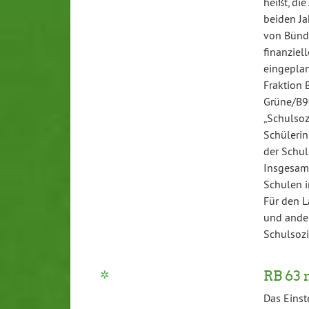
heißt, di
beiden Ja
von Bündn
finanziel
eingeplan
Fraktion B
Grüne/B90
„Schulsoz
Schülerin
der Schul
Insgesamt
Schulen i
Für den L
und ander
Schulsozia
RB 63 
Das Einst