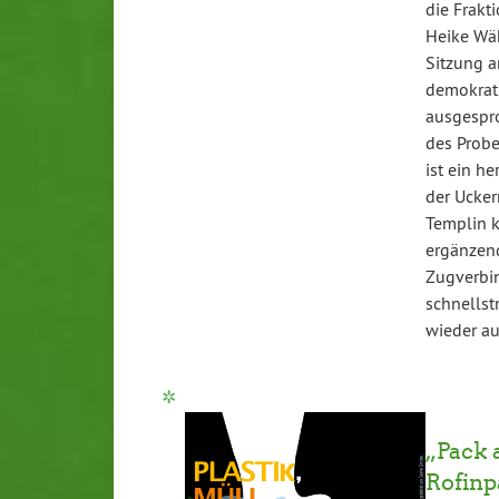
die Frakt
Heike Wäh
Sitzung a
demokrati
ausgespro
des Probe
ist ein h
der Ucker
Templin 
ergänzend
Zugverbi
schnellst
wieder a
„Pack 
Rofinp