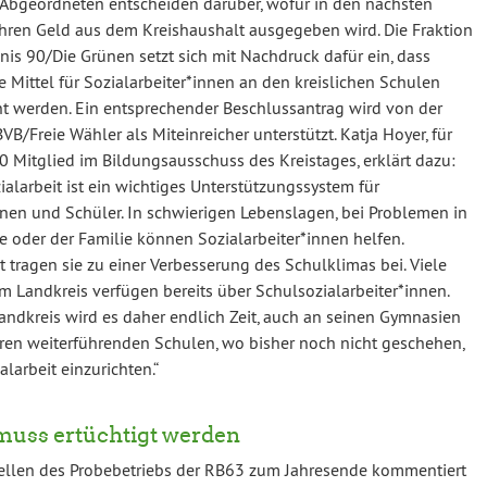
e Abgeordneten entscheiden darüber, wofür in den nächsten
hren Geld aus dem Kreishaushalt ausgegeben wird. Die Fraktion
is 90/Die Grünen setzt sich mit Nachdruck dafür ein, dass
le Mittel für Sozialarbeiter*innen an den kreislichen Schulen
t werden. Ein entsprechender Beschlussantrag wird von der
VB/Freie Wähler als Miteinreicher unterstützt. Katja Hoyer, für
 Mitglied im Bildungsausschuss des Kreistages, erklärt dazu:
ialarbeit ist ein wichtiges Unterstützungssystem für
nen und Schüler. In schwierigen Lebenslagen, bei Problemen in
e oder der Familie können Sozialarbeiter*innen helfen.
 tragen sie zu einer Verbesserung des Schulklimas bei. Viele
m Landkreis verfügen bereits über Schulsozialarbeiter*innen.
andkreis wird es daher endlich Zeit, auch an seinen Gymnasien
en weiterführenden Schulen, wo bisher noch nicht geschehen,
larbeit einzurichten.“
muss ertüchtigt werden
ellen des Probebetriebs der RB63 zum Jahresende kommentiert