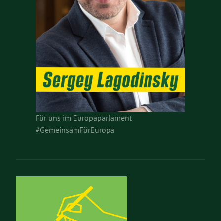
Für uns im Europaparlament
#GemeinsamFürEuropa