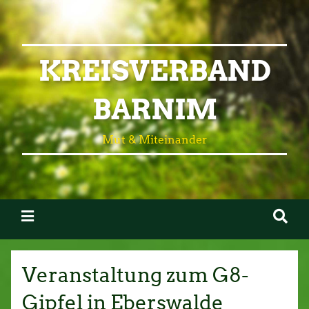
KREISVERBAND
BARNIM
Mut & Miteinander
Veranstaltung zum G8-
Gipfel in Eberswalde