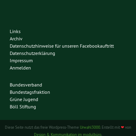
Links
Archiv
Datenschutzhinweise für unseren Facebookauftritt
Datenschutzerklärung
Impressum
Anmelden
Bundesverband
Bundestagsfraktion
Grüne Jugend
Böll Stiftung
Diese Seite nutzt das freie Wordpress-Theme
Urwahl3000
. Erstellt mit
❤
von
Design & Kommunikation im modulbüro
.