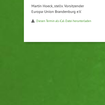
Martin Hoeck, stellv. Vorsitzender
Europa-Union Brandenburg e.V.
Diesen Termin als iCal-Datei herunterladen