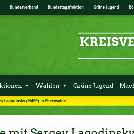
Bundesverband
Bundestagsfraktion
Grüne Jugend
Bö
KREISV
ktionen
Wahlen
Grüne Jugend
Mach
ey Lagodinsky (MdEP) in Eberswalde
e mit Sergey Lagodinsk