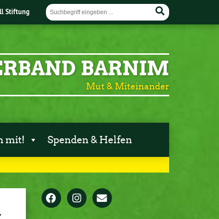
ll Stiftung
ERBAND BARNIM
Mut & Miteinander
 mit!
Spenden & Helfen
y