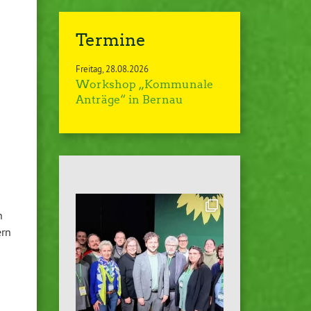
Termine
Freitag
28.08.2026
Workshop „Kommunale
Anträge“ in Bernau
n
ern
–