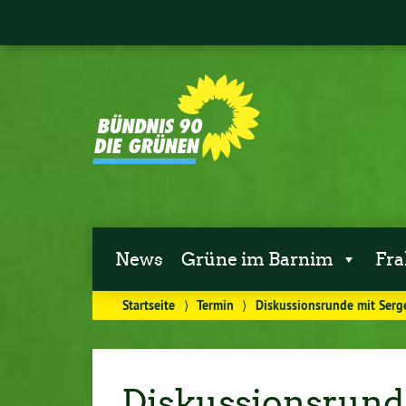
News
Grüne im Barnim
Fra
Startseite
⟩
Termin
⟩
Diskussionsrunde mit Serg
Diskussionsrund