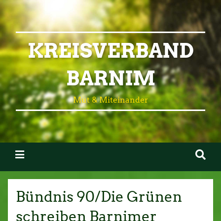
KREISVERBAND
BARNIM
Mut & Miteinander
Bündnis 90/Die Grünen
schreiben Barnimer