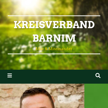
KREISVERBAND
BARNIM
Mut & Miteinander