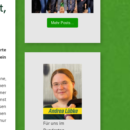
t,
Mehr Posts...
rte
ein
ne,
chen
ner
rnst
sen
hen
nur
Für uns im
Bundestag