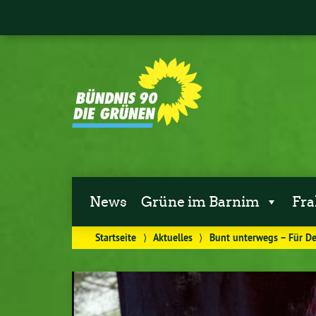
News
Grüne im Barnim
Fra
Startseite
⟩
Aktuelles
⟩
Bunt unterwegs – Für De