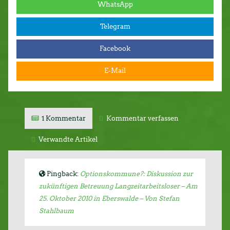
WhatsApp
Telegram
Facebook
E-Mail
1 Kommentar
Kommentar verfassen
Verwandte Artikel
Pingback:
Optionskommune?: Diskussion zur
zukünftigen Betreuung Langzeitarbeitsloser – Am
25. Oktober 2010 in Eberswalde – Von Stefan
Stahlbaum