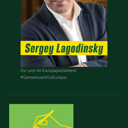
Für uns im Europaparlament
#GemeinsamFürEuropa