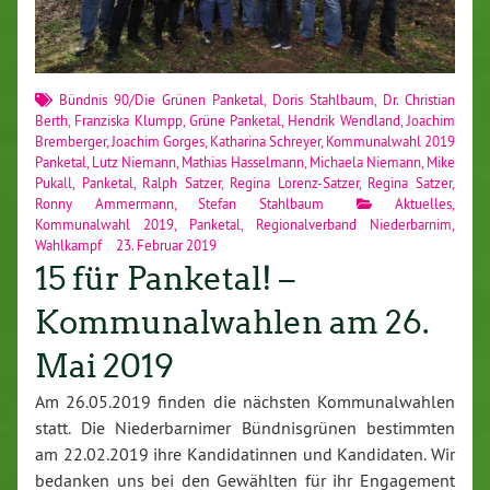
Bündnis 90/Die Grünen Panketal
,
Doris Stahlbaum
,
Dr. Christian
Berth
,
Franziska Klumpp
,
Grüne Panketal
,
Hendrik Wendland
,
Joachim
Bremberger
,
Joachim Gorges
,
Katharina Schreyer
,
Kommunalwahl 2019
Panketal
,
Lutz Niemann
,
Mathias Hasselmann
,
Michaela Niemann
,
Mike
Pukall
,
Panketal
,
Ralph Satzer
,
Regina Lorenz-Satzer
,
Regina Satzer
,
Ronny Ammermann
,
Stefan Stahlbaum
Aktuelles
,
Kommunalwahl 2019
,
Panketal
,
Regionalverband Niederbarnim
,
Wahlkampf
23. Februar 2019
15 für Panketal! –
Kommunalwahlen am 26.
Mai 2019
Am 26.05.2019 finden die nächsten Kommunalwahlen
statt. Die Niederbarnimer Bündnisgrünen bestimmten
am 22.02.2019 ihre Kandidatinnen und Kandidaten. Wir
bedanken uns bei den Gewählten für ihr Engagement