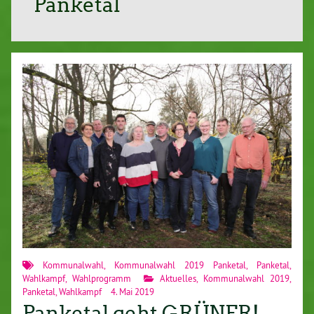
Panketal
Kommunalwahl
,
Kommunalwahl 2019 Panketal
,
Panketal
,
Wahlkampf
,
Wahlprogramm
Aktuelles
,
Kommunalwahl 2019
,
Panketal
,
Wahlkampf
4. Mai 2019
Panketal geht GRÜNER!