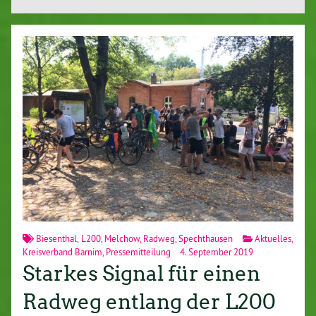
Biesenthal
,
L200
,
Melchow
,
Radweg
,
Spechthausen
Aktuelles
,
Kreisverband Barnim
,
Pressemitteilung
4. September 2019
Starkes Signal für einen
Radweg entlang der L200