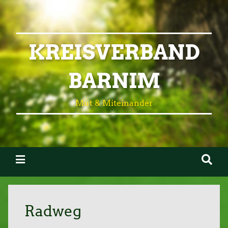
KREISVERBAND
BARNIM
Mut & Miteinander
Radweg