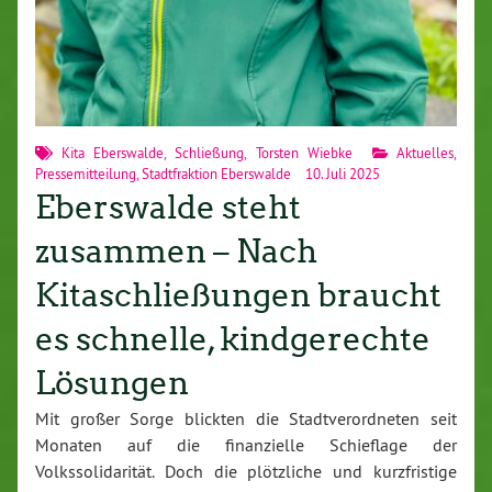
Kita Eberswalde
,
Schließung
,
Torsten Wiebke
Aktuelles
,
Pressemitteilung
,
Stadtfraktion Eberswalde
10. Juli 2025
Eberswalde steht
zusammen – Nach
Kitaschließungen braucht
es schnelle, kindgerechte
Lösungen
Mit großer Sorge blickten die Stadtverordneten seit
Monaten auf die finanzielle Schieflage der
Volkssolidarität. Doch die plötzliche und kurzfristige