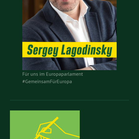
Für uns im Europaparlament
#GemeinsamFürEuropa