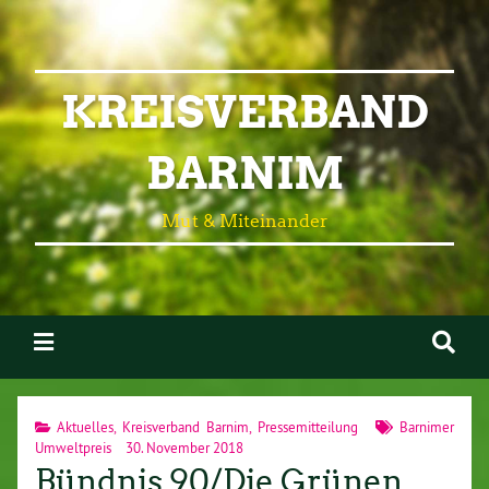
KREISVERBAND
BARNIM
Mut & Miteinander
Aktuelles
,
Kreisverband Barnim
,
Pressemitteilung
Barnimer
Umweltpreis
30. November 2018
Bündnis 90/Die Grünen