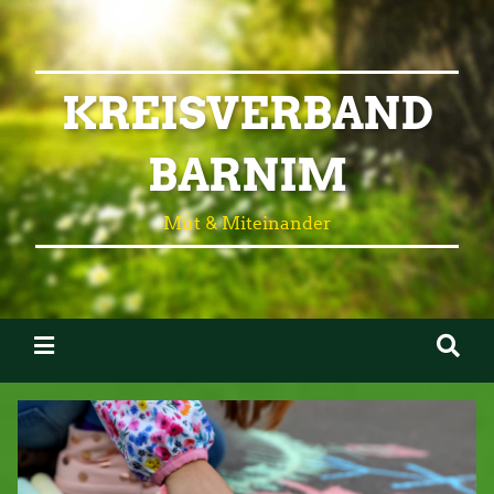
KREISVERBAND
BARNIM
Mut & Miteinander