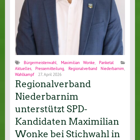
Bürgermeisterwahl
,
Maximilian Wonke
,
Panketal
Aktuelles
,
Pressemitteilung
,
Regionalverband Niederbarnim
,
Wahlkampf
27. April 2026
Regionalverband
Niederbarnim
unterstützt SPD-
Kandidaten Maximilian
Wonke bei Stichwahl in