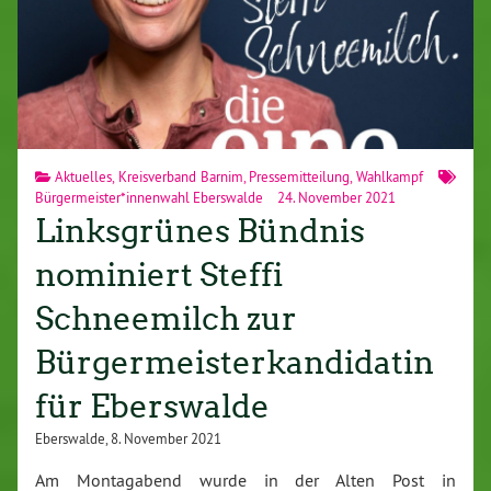
Aktuelles
,
Kreisverband Barnim
,
Pressemitteilung
,
Wahlkampf
Bürgermeister*innenwahl Eberswalde
24. November 2021
Linksgrünes Bündnis
nominiert Steffi
Schneemilch zur
Bürgermeisterkandidatin
für Eberswalde
Eberswalde, 8. November 2021
Am Montagabend wurde in der Alten Post in