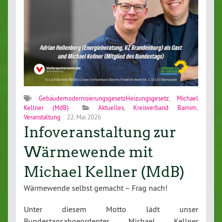
GebäudemodernisierungsgesetzHeizungsgesetz
,
Michael
Kellner (MdB)
Aktuelles
,
Kreisverband Barnim
,
Veranstaltung
22. Mai 2026
Infoveranstaltung zur
Wärmewende mit
Michael Kellner (MdB)
Wärmewende selbst gemacht – Frag nach!
Unter diesem Motto lädt unser
Bundestagsabgeordenter Michael Kellner