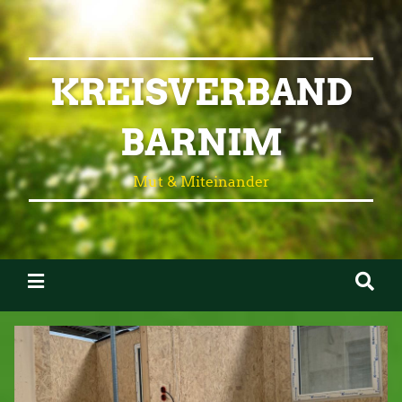
KREISVERBAND
BARNIM
Mut & Miteinander