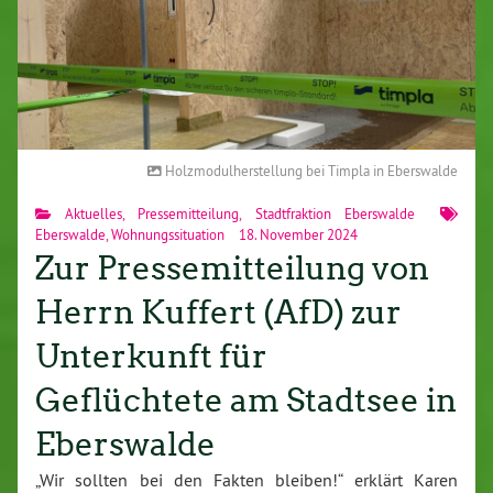
Holzmodulherstellung bei Timpla in Eberswalde
Aktuelles
,
Pressemitteilung
,
Stadtfraktion Eberswalde
Eberswalde
,
Wohnungssituation
18. November 2024
Zur Pressemitteilung von
Herrn Kuffert (AfD) zur
Unterkunft für
Geflüchtete am Stadtsee in
Eberswalde
„Wir sollten bei den Fakten bleiben!“ erklärt Karen