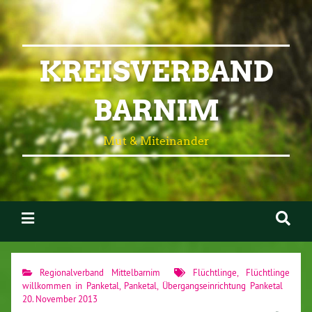
KREISVERBAND
BARNIM
Mut & Miteinander
Regionalverband Mittelbarnim
Flüchtlinge
,
Flüchtlinge
willkommen in Panketal
,
Panketal
,
Übergangseinrichtung Panketal
20. November 2013