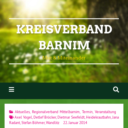
KREISVERBAND
BARNIM
Mut & Miteinander
Aktuelles
,
Regionalverband Mittelbarnim
,
Termin
,
Veranstaltung
Axel Vogel
,
Detlef Bröcker
,
Dietmar Seefeldt
,
Heidekrautbahn
,
Jana
Radant
,
Stefan Böhmer
,
Wandlitz
22. Januar 2014