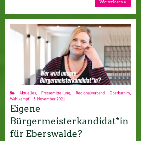
Weiterlesen »
Aktuelles
,
Pressemitteilung
,
Regionalverband Oberbarnim
,
Wahlkampf
3. November 2021
Eigene
Bürgermeisterkandidat*in
für Eberswalde?