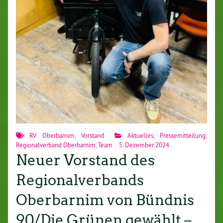
RV Oberbarnim
,
Vorstand
Aktuelles
,
Pressemitteilung
,
Regionalverband Oberbarnim
,
Team
5. Dezember 2024
Neuer Vorstand des
Regionalverbands
Oberbarnim von Bündnis
90/Die Grünen gewählt –