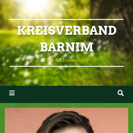
KREISVERBAND
BARNIM
Mut & Miteinander